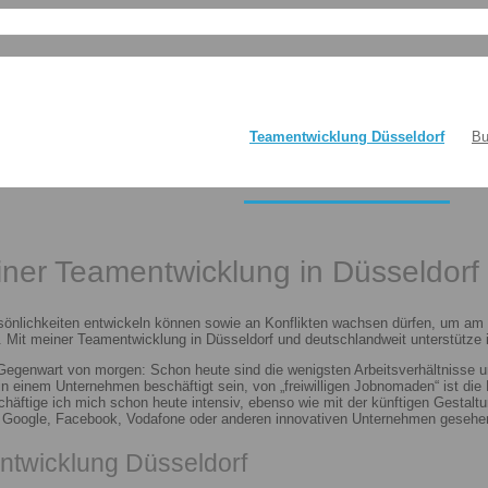
Teamentwicklung Düsseldorf
Bu
einer Teamentwicklung in Düsseldorf
sönlichkeiten entwickeln können sowie an Konflikten wachsen dürfen, um am E
 Mit meiner Teamentwicklung in Düsseldorf und deutschlandweit unterstütze i
 Gegenwart von morgen: Schon heute sind die wenigsten Arbeitsverhältnisse u
n in einem Unternehmen beschäftigt sein, von „freiwilligen Jobnomaden“ ist d
häftige ich mich schon heute intensiv, ebenso wie mit der künftigen Gestalt
n Google, Facebook, Vodafone oder anderen innovativen Unternehmen gesehen
ntwicklung Düsseldorf