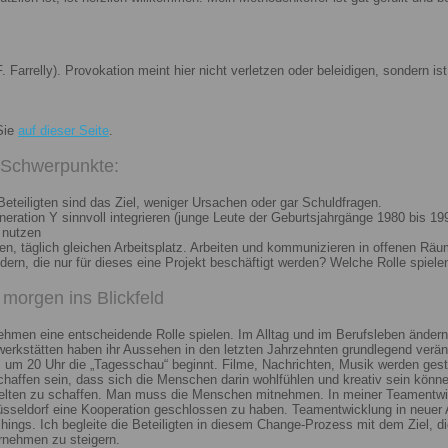
. Farrelly). Provokation meint hier nicht verletzen oder beleidigen, sondern 
Sie
auf dieser Seite
.
i Schwerpunkte:
eteiligten sind das Ziel, weniger Ursachen oder gar Schuldfragen.
ation Y sinnvoll integrieren (junge Leute der Geburtsjahrgänge 1980 bis 199
 nutzen
n, täglich gleichen Arbeitsplatz. Arbeiten und kommunizieren in offenen Räu
n, die nur für dieses eine Projekt beschäftigt werden? Welche Rolle spiele
morgen ins Blickfeld
nehmen eine entscheidende Rolle spielen. Im Alltag und im Berufsleben ändern
erkstätten haben ihr Aussehen in den letzten Jahrzehnten grundlegend veränd
um 20 Uhr die „Tagesschau“ beginnt. Filme, Nachrichten, Musik werden gest
chaffen sein, dass sich die Menschen darin wohlfühlen und kreativ sein könne
elten zu schaffen. Man muss die Menschen mitnehmen. In meiner Teamentwick
Düsseldorf eine Kooperation geschlossen zu haben. Teamentwicklung in neuer 
ngs. Ich begleite die Beteiligten in diesem Change-Prozess mit dem Ziel, die
rnehmen zu steigern.