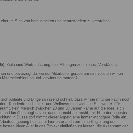
ist eher im Sinn von herauslocken und herausfordern zu verstehen
5). Ziele sind Wertschätzung über Altersgrenzen hinaus, Verständnis
men und bevorzugt da, wo der Mitarbeiter gerade am sinnvollsten wirken
n Mitarbeiterbindung und -gewinnung morgen?
 sich Abläufe und Dinge so rasend schnell, dass wir sie mitunter kaum noch
ert. Kundenfreundlichkeit und Wellness sind wichtige Stichworte. Für
reamt, kein Mensch zwischen 20 und 30 Jahren käme auf die Idee, sich
n und bin überzeugt davon, dass es nicht ausreicht, mit Hilfe der neuesten
lung in Düsseldorf nimmt dieser Aspekt eine immer wichtigere Rolle ein.
Arbeitsumgebung beinhaltet hier unter anderem eine Begleitung der
 besten Ideen Aller in das Projekt einfließen zu lassen, die Akzeptanz der