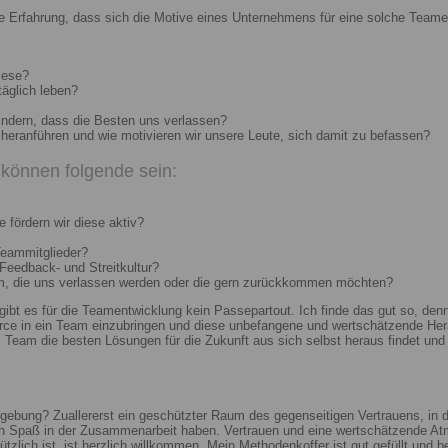
e Erfahrung, dass sich die Motive eines Unternehmens für eine solche Teame
iese?
täglich leben?
indern, dass die Besten uns verlassen?
heranführen und wie motivieren wir unsere Leute, sich damit zu befassen?
können folgende sein:
 fördern wir diese aktiv?
Teammitglieder?
 Feedback- und Streitkultur?
um, die uns verlassen werden oder die gern zurückkommen möchten?
 gibt es für die Teamentwicklung kein Passepartout. Ich finde das gut so, d
e in ein Team einzubringen und diese unbefangene und wertschätzende Hera
Team die besten Lösungen für die Zukunft aus sich selbst heraus findet und r
ebung? Zuallererst ein geschützter Raum des gegenseitigen Vertrauens, in de
ch Spaß in der Zusammenarbeit haben. Vertrauen und eine wertschätzende At
ützlich ist, ist herzlich willkommen. Mein Methodenkoffer ist gut gefüllt und 