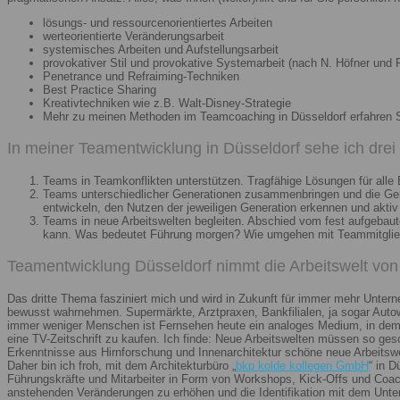
lösungs- und ressourcenorientiertes Arbeiten
werteorientierte Veränderungsarbeit
systemisches Arbeiten und Aufstellungsarbeit
provokativer Stil und provokative Systemarbeit (nach N. Höfner und F
Penetrance und Refraiming-Techniken
Best Practice Sharing
Kreativtechniken wie z.B. Walt-Disney-Strategie
Mehr zu meinen Methoden im Teamcoaching in Düsseldorf erfahren 
In meiner Teamentwicklung in Düsseldorf sehe ich dre
Teams in Teamkonflikten unterstützen. Tragfähige Lösungen für alle B
Teams unterschiedlicher Generationen zusammenbringen und die Gener
entwickeln, den Nutzen der jeweiligen Generation erkennen und aktiv
Teams in neue Arbeitswelten begleiten. Abschied vom fest aufgebaute
kann. Was bedeutet Führung morgen? Wie umgehen mit Teammitglieder
Teamentwicklung Düsseldorf nimmt die Arbeitswelt von 
Das dritte Thema fasziniert mich und wird in Zukunft für immer mehr Unter
bewusst wahrnehmen. Supermärkte, Arztpraxen, Bankfilialen, ja sogar Autow
immer weniger Menschen ist Fernsehen heute ein analoges Medium, in dem 
eine TV-Zeitschrift zu kaufen. Ich finde: Neue Arbeitswelten müssen so ges
Erkenntnisse aus Hirnforschung und Innenarchitektur schöne neue Arbeitsw
Daher bin ich froh, mit dem Architekturbüro „
bkp kolde kollegen GmbH
“ in 
Führungskräfte und Mitarbeiter in Form von Workshops, Kick-Offs und Coachi
anstehenden Veränderungen zu erhöhen und die Identifikation mit dem Unte