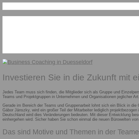
Investieren Sie in die Zukunft mit 
Jedes Team muss sich finden, die Mitglieder sich als Gruppe und Einzelper
Teams und Projektgruppen in Unternehmen und Organisationen jeglicher Art.
Gerade im Bereich der Teams und Gruppenarbeit lohnt sich ein Blick in die
Gábor Jánszky, wird ein großer Teil der Mitarbeiter lediglich projektbezoge
Deutschland wird dies Veränderungen bedeuten. Mit dieser Entwicklung besc
einhergehen wird. Sicher haben Sie schon einmal die neuen Bürowelten vo
Das sind Motive und Themen in der Teame