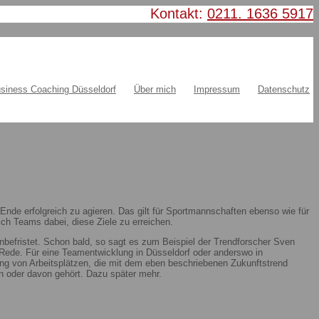
Kontakt:
0211. 1636 5917
siness Coaching Düsseldorf
Über mich
Impressum
Datenschutz
nde erfolgreich zu agieren. Das gilt für Sportmannschaften ebenso wie für
ch Teams dabei, diese Ziele zu erreichen.
nbefristet. Schon bald, so sagt es zum Beispiel der Trendforscher Sven
ie Rede. Für eine Teamentwicklung in Düsseldorf oder anderswo in
ung von Arbeitsplätzen, die mit dem eben beschriebenen Zukunftstrend
 oder davon gehört. Dazu später mehr.