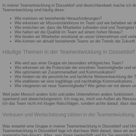
In meiner Teamentwicklung in Düsseldorf und deutschlandweit mache ich di
Teamentwicklung sind häufig diese:
Wie meistern wir bestehende Herausforderungen?
Wie erkennen wir Missverständnisse im Team und wie beheben wir d
Wie erreichen wir, dass die Mitarbeiter zufrieden sind und Teamgeist 
Wie halten wir die Qualität im Team auf einem hohen Niveau?
Wie binden wir Mitarbeiter emotional an unser Unternehmen und verh
Wie können wir aktuell bestehende Teams an die Trends der Zukunft 
Häufige Themen in der Teamentwicklung in Düsseldorf 
Wie wird aus einer Gruppe ein besonders erfolgreiches Team?
Wie erkennen wir die Potenziale der einzelnen Teammitglieder und wie
Wie optimieren wir Zusammenarbeit und Kommunikation?
Wie fördern wir die persönliche und fachliche Weiterentwicklung der 
Wie etablieren wir eine tragfähige und nachhaltige Kommunikations-,
Wie integrieren wir neue Teammitglieder? Wie gehen wir mit denen 
Weil jeder Mensch anders tickt und jedes Unternehmen anders funktioniert,
spannend und abwechslungsreich. Ich mag es, mich von Außen als Ressourc
ich das Team nicht mit klugen Ratschlägen, sondern achte darauf, dass das 
Vertrauen und Wertschätzung zählen in der Teamentwicklung
Was erwartet eine Gruppe in meiner Teamentwicklung in Düsseldorf und Umg
Teamentwicklung in Düsseldorf lege ich durchaus Wert darauf, dass wir au
pragmatischen Ansatz: Alles, was Ihnen (weiter)hilft und für Sie persönlich n