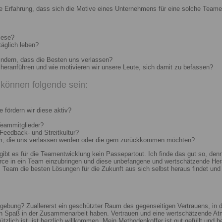
e Erfahrung, dass sich die Motive eines Unternehmens für eine solche Teame
iese?
täglich leben?
indern, dass die Besten uns verlassen?
heranführen und wie motivieren wir unsere Leute, sich damit zu befassen?
können folgende sein:
 fördern wir diese aktiv?
Teammitglieder?
 Feedback- und Streitkultur?
um, die uns verlassen werden oder die gern zurückkommen möchten?
 gibt es für die Teamentwicklung kein Passepartout. Ich finde das gut so, d
e in ein Team einzubringen und diese unbefangene und wertschätzende Hera
Team die besten Lösungen für die Zukunft aus sich selbst heraus findet und r
ebung? Zuallererst ein geschützter Raum des gegenseitigen Vertrauens, in de
ch Spaß in der Zusammenarbeit haben. Vertrauen und eine wertschätzende At
ützlich ist, ist herzlich willkommen. Mein Methodenkoffer ist gut gefüllt und 