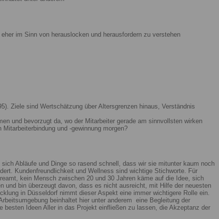
ist eher im Sinn von herauslocken und herausfordern zu verstehen
5). Ziele sind Wertschätzung über Altersgrenzen hinaus, Verständnis
men und bevorzugt da, wo der Mitarbeiter gerade am sinnvollsten wirken
n Mitarbeiterbindung und -gewinnung morgen?
 sich Abläufe und Dinge so rasend schnell, dass wir sie mitunter kaum noch
ert. Kundenfreundlichkeit und Wellness sind wichtige Stichworte. Für
reamt, kein Mensch zwischen 20 und 30 Jahren käme auf die Idee, sich
n und bin überzeugt davon, dass es nicht ausreicht, mit Hilfe der neuesten
lung in Düsseldorf nimmt dieser Aspekt eine immer wichtigere Rolle ein.
Arbeitsumgebung beinhaltet hier unter anderem eine Begleitung der
 besten Ideen Aller in das Projekt einfließen zu lassen, die Akzeptanz der