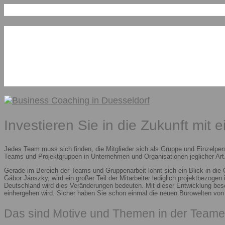
Investieren Sie in die Zukunft mit 
Jedes Team muss sich finden, die Mitglieder sich als Gruppe und Einzelper
Teams und Projektgruppen in Unternehmen und Organisationen jeglicher Art.
Gerade im Bereich der Teams und Gruppenarbeit lohnt sich ein Blick in die
Gábor Jánszky, wird ein großer Teil der Mitarbeiter lediglich projektbezoge
Deutschland wird dies Veränderungen bedeuten. Mit dieser Entwicklung besc
einhergehen wird. Sicher haben Sie schon einmal die neuen Bürowelten vo
Das sind Motive und Themen in der Teame