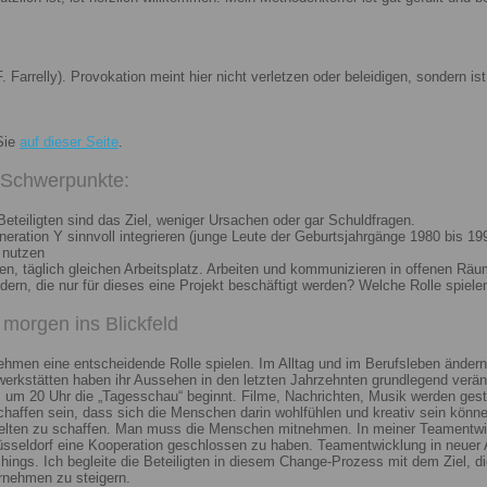
. Farrelly). Provokation meint hier nicht verletzen oder beleidigen, sondern 
Sie
auf dieser Seite
.
i Schwerpunkte:
eteiligten sind das Ziel, weniger Ursachen oder gar Schuldfragen.
ation Y sinnvoll integrieren (junge Leute der Geburtsjahrgänge 1980 bis 199
 nutzen
n, täglich gleichen Arbeitsplatz. Arbeiten und kommunizieren in offenen Räu
n, die nur für dieses eine Projekt beschäftigt werden? Welche Rolle spiele
morgen ins Blickfeld
nehmen eine entscheidende Rolle spielen. Im Alltag und im Berufsleben ändern
erkstätten haben ihr Aussehen in den letzten Jahrzehnten grundlegend veränd
um 20 Uhr die „Tagesschau“ beginnt. Filme, Nachrichten, Musik werden gest
chaffen sein, dass sich die Menschen darin wohlfühlen und kreativ sein könne
elten zu schaffen. Man muss die Menschen mitnehmen. In meiner Teamentwick
Düsseldorf eine Kooperation geschlossen zu haben. Teamentwicklung in neuer 
ngs. Ich begleite die Beteiligten in diesem Change-Prozess mit dem Ziel, die
rnehmen zu steigern.