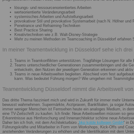
lösungs- und ressourcenorientiertes Arbeiten
werteorientierte Veränderungsarbeit
systemisches Arbeiten und Aufstellungsarbeit
provokativer Stil und provokative Systemarbeit (nach N. Höfner und F
Penetrance und Refraiming-Techniken
Best Practice Sharing
Kreativtechniken wie z.B. Walt-Disney-Strategie
Mehr zu meinen Methoden im Teamcoaching in Düsseldorf erfahren 
In meiner Teamentwicklung in Düsseldorf sehe ich dre
Teams in Teamkonflikten unterstützen. Tragfähige Lösungen für alle B
Teams unterschiedlicher Generationen zusammenbringen und die Gener
entwickeln, den Nutzen der jeweiligen Generation erkennen und aktiv
Teams in neue Arbeitswelten begleiten. Abschied vom fest aufgebaute
kann. Was bedeutet Führung morgen? Wie umgehen mit Teammitglieder
Teamentwicklung Düsseldorf nimmt die Arbeitswelt von 
Das dritte Thema fasziniert mich und wird in Zukunft für immer mehr Unter
bewusst wahrnehmen. Supermärkte, Arztpraxen, Bankfilialen, ja sogar Autow
immer weniger Menschen ist Fernsehen heute ein analoges Medium, in dem 
eine TV-Zeitschrift zu kaufen. Ich finde: Neue Arbeitswelten müssen so ges
Erkenntnisse aus Hirnforschung und Innenarchitektur schöne neue Arbeitsw
Daher bin ich froh, mit dem Architekturbüro „
bkp kolde kollegen GmbH
“ in 
Führungskräfte und Mitarbeiter in Form von Workshops, Kick-Offs und Coachi
anstehenden Veränderungen zu erhöhen und die Identifikation mit dem Unte