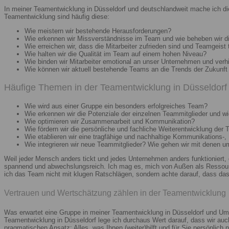
In meiner Teamentwicklung in Düsseldorf und deutschlandweit mache ich di
Teamentwicklung sind häufig diese:
Wie meistern wir bestehende Herausforderungen?
Wie erkennen wir Missverständnisse im Team und wie beheben wir d
Wie erreichen wir, dass die Mitarbeiter zufrieden sind und Teamgeist 
Wie halten wir die Qualität im Team auf einem hohen Niveau?
Wie binden wir Mitarbeiter emotional an unser Unternehmen und verh
Wie können wir aktuell bestehende Teams an die Trends der Zukunft 
Häufige Themen in der Teamentwicklung in Düsseldorf 
Wie wird aus einer Gruppe ein besonders erfolgreiches Team?
Wie erkennen wir die Potenziale der einzelnen Teammitglieder und wie
Wie optimieren wir Zusammenarbeit und Kommunikation?
Wie fördern wir die persönliche und fachliche Weiterentwicklung der 
Wie etablieren wir eine tragfähige und nachhaltige Kommunikations-,
Wie integrieren wir neue Teammitglieder? Wie gehen wir mit denen 
Weil jeder Mensch anders tickt und jedes Unternehmen anders funktioniert,
spannend und abwechslungsreich. Ich mag es, mich von Außen als Ressourc
ich das Team nicht mit klugen Ratschlägen, sondern achte darauf, dass das 
Vertrauen und Wertschätzung zählen in der Teamentwicklung
Was erwartet eine Gruppe in meiner Teamentwicklung in Düsseldorf und Umg
Teamentwicklung in Düsseldorf lege ich durchaus Wert darauf, dass wir au
pragmatischen Ansatz: Alles, was Ihnen (weiter)hilft und für Sie persönlich n