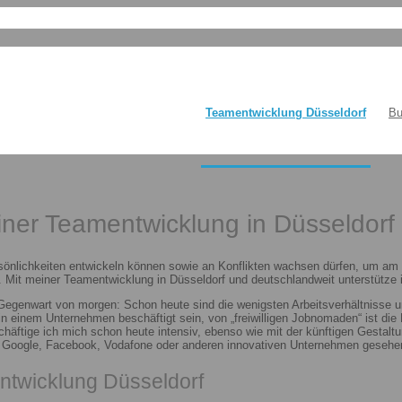
Teamentwicklung Düsseldorf
Bu
einer Teamentwicklung in Düsseldorf
sönlichkeiten entwickeln können sowie an Konflikten wachsen dürfen, um am E
 Mit meiner Teamentwicklung in Düsseldorf und deutschlandweit unterstütze i
 Gegenwart von morgen: Schon heute sind die wenigsten Arbeitsverhältnisse u
n in einem Unternehmen beschäftigt sein, von „freiwilligen Jobnomaden“ ist d
häftige ich mich schon heute intensiv, ebenso wie mit der künftigen Gestalt
n Google, Facebook, Vodafone oder anderen innovativen Unternehmen gesehen
ntwicklung Düsseldorf