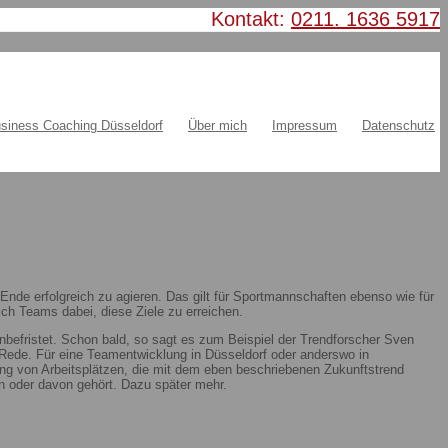
Kontakt:
0211. 1636 5917
siness Coaching Düsseldorf
Über mich
Impressum
Datenschutz
nde erfolgreich zu agieren. Das gilt für Sportmannschaften ebenso wie für
ch Teams dabei, diese Ziele zu erreichen.
nbefristet. Schon bald, so sagt es zum Beispiel der Trendforscher Sven
ie Rede. Für eine Teamentwicklung in Düsseldorf oder anderswo in
ung von Arbeitsplätzen, die mit dem eben beschriebenen Zukunftstrend
 oder davon gehört. Dazu später mehr.