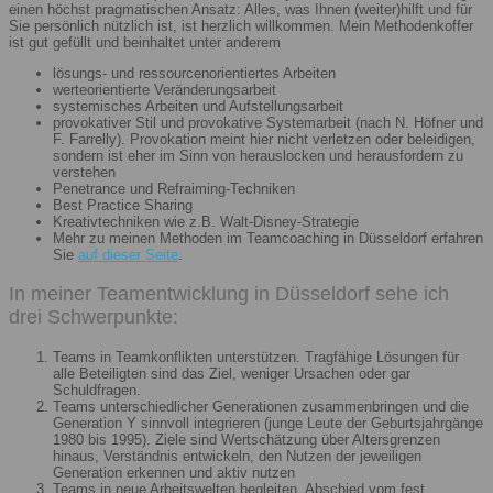
einen höchst pragmatischen Ansatz: Alles, was Ihnen (weiter)hilft und für
Sie persönlich nützlich ist, ist herzlich willkommen. Mein Methodenkoffer
ist gut gefüllt und beinhaltet unter anderem
lösungs- und ressourcenorientiertes Arbeiten
werteorientierte Veränderungsarbeit
systemisches Arbeiten und Aufstellungsarbeit
provokativer Stil und provokative Systemarbeit (nach N. Höfner und
F. Farrelly). Provokation meint hier nicht verletzen oder beleidigen,
sondern ist eher im Sinn von herauslocken und herausfordern zu
verstehen
Penetrance und Refraiming-Techniken
Best Practice Sharing
Kreativtechniken wie z.B. Walt-Disney-Strategie
Mehr zu meinen Methoden im Teamcoaching in Düsseldorf erfahren
Sie
auf dieser Seite
.
In meiner Teamentwicklung in Düsseldorf sehe ich
drei Schwerpunkte:
Teams in Teamkonflikten unterstützen. Tragfähige Lösungen für
alle Beteiligten sind das Ziel, weniger Ursachen oder gar
Schuldfragen.
Teams unterschiedlicher Generationen zusammenbringen und die
Generation Y sinnvoll integrieren (junge Leute der Geburtsjahrgänge
1980 bis 1995). Ziele sind Wertschätzung über Altersgrenzen
hinaus, Verständnis entwickeln, den Nutzen der jeweiligen
Generation erkennen und aktiv nutzen
Teams in neue Arbeitswelten begleiten. Abschied vom fest