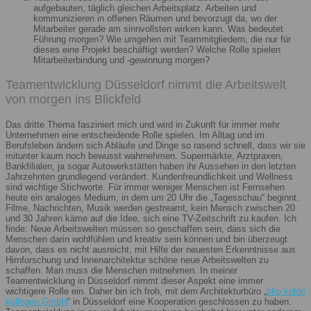
aufgebauten, täglich gleichen Arbeitsplatz. Arbeiten und
kommunizieren in offenen Räumen und bevorzugt da, wo der
Mitarbeiter gerade am sinnvollsten wirken kann. Was bedeutet
Führung morgen? Wie umgehen mit Teammitgliedern, die nur für
dieses eine Projekt beschäftigt werden? Welche Rolle spielen
Mitarbeiterbindung und -gewinnung morgen?
Teamentwicklung Düsseldorf nimmt die Arbeitswelt
von morgen ins Blickfeld
Das dritte Thema fasziniert mich und wird in Zukunft für immer mehr
Unternehmen eine entscheidende Rolle spielen. Im Alltag und im
Berufsleben ändern sich Abläufe und Dinge so rasend schnell, dass wir sie
mitunter kaum noch bewusst wahrnehmen. Supermärkte, Arztpraxen,
Bankfilialen, ja sogar Autowerkstätten haben ihr Aussehen in den letzten
Jahrzehnten grundlegend verändert. Kundenfreundlichkeit und Wellness
sind wichtige Stichworte. Für immer weniger Menschen ist Fernsehen
heute ein analoges Medium, in dem um 20 Uhr die „Tagesschau“ beginnt.
Filme, Nachrichten, Musik werden gestreamt, kein Mensch zwischen 20
und 30 Jahren käme auf die Idee, sich eine TV-Zeitschrift zu kaufen. Ich
finde: Neue Arbeitswelten müssen so geschaffen sein, dass sich die
Menschen darin wohlfühlen und kreativ sein können und bin überzeugt
davon, dass es nicht ausreicht, mit Hilfe der neuesten Erkenntnisse aus
Hirnforschung und Innenarchitektur schöne neue Arbeitswelten zu
schaffen. Man muss die Menschen mitnehmen. In meiner
Teamentwicklung in Düsseldorf nimmt dieser Aspekt eine immer
wichtigere Rolle ein. Daher bin ich froh, mit dem Architekturbüro „
bkp kolde
kollegen GmbH
“ in Düsseldorf eine Kooperation geschlossen zu haben.