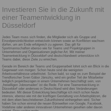
Investieren Sie in die Zukunft mit
einer Teamentwicklung in
Düsseldorf
Jedes Team muss sich finden, die Mitglieder sich als Gruppe und
Einzelpersönlichkeiten entwickeln können sowie an Konflikten wachsen
dürfen, um am Ende erfolgreich zu agieren. Das gilt für
Sportmannschaften ebenso wie für Teams und Projektgruppen in
Unternehmen und Organisationen jeglicher Art. Mit meiner
Teamentwicklung in Düsseldorf und deutschlandweit unterstütze ich
Teams dabei, diese Ziele zu erreichen.
Gerade im Bereich der Teams und Gruppenarbeit lohnt sich ein Blick in die
Gegenwart von morgen: Schon heute sind die wenigsten
Arbeitsverhältnisse unbefristet. Schon bald, so sagt es zum Beispiel der
Trendforscher Sven Gábor Jánszky, wird ein großer Teil der Mitarbeiter
lediglich projektbezogen in einem Unternehmen beschäftigt sein, von
„freiwilligen Jobnomaden“ ist die Rede. Für eine Teamentwicklung in
Düsseldorf oder anderswo in Deutschland wird dies Veränderungen
bedeuten. Mit dieser Entwicklung beschäftige ich mich schon heute
intensiv, ebenso wie mit der künftigen Gestaltung von Arbeitsplätzen, die
mit dem eben beschriebenen Zukunftstrend einhergehen wird. Sicher
haben Sie schon einmal die neuen Bürowelten von Google, Facebook,
Vodafone oder anderen innovativen Unternehmen gesehen oder davon
gehört. Dazu später mehr.