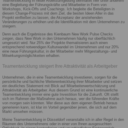
Teamentwicklung in neuer Arbeitsumgebung beinhaltet hier unter anderem
eine Begleitung der Führungskräfte und Mitarbeiter in Form von
Workshops, Kick-Offs und Coachings. Ich begleite die Beteiligten in
diesem Change-Prozess mit dem Ziel, die besten Ideen Aller in das
Projekt einfließen zu lassen, die Akzeptanz der anstehenden
Veränderungen zu erhöhen und die Identifikation mit dem Unternehmen zu
steigern.
Denn auch die Ergebnisse des Kienbaum New Work Pulse Checks
zeigen, dass New Work in den Unternehmen häufig nur oberflächlich
umgesetzt wird. Nur 25% der Projekte thematisieren auch einen
entsprechend notwendigen Kulturwandel im Unternehmen und nur 20%
eine neue Führungskultur, in der Mitarbeiter mehr Mitgestaltungs- und
Mitwirkungsmöglichkeiten erhalten.
Teamentwicklung steigert Ihre Attraktivität als Arbeitgeber
Unternehmen, die in eine Teamentwicklung investieren, sorgen für die
persönliche und fachliche Weiterentwicklung ihrer Mitarbeiter und setzen
ein deutliches Statement mit Blick auf Mitarbeiterwertschätzung und
Attraktivität als Arbeitgeber. Aus diesem Grund ist eine kontinuierliche
Teamentwicklung immer eine gute Investition für die Zukunft. Oft stellt
sich im Rahmen der Maßnahme auch heraus, wer die führenden Kräfte
von morgen sein könnten. Wer diese aus dem eigenen Betrieb heraus
generieren kann, ist klar im Vorteil gegenüber jenen, die sich auf dem
Markt umsehen müssen.
Meine Teamentwicklung in Düsseldorf veranstalte ich in aller Regel in den
Räumen des Unternehmens oder in einer von Ihnen ausgesuchten