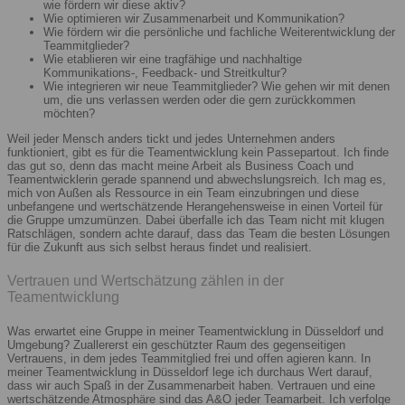
wie fördern wir diese aktiv?
Wie optimieren wir Zusammenarbeit und Kommunikation?
Wie fördern wir die persönliche und fachliche Weiterentwicklung der
Teammitglieder?
Wie etablieren wir eine tragfähige und nachhaltige
Kommunikations-, Feedback- und Streitkultur?
Wie integrieren wir neue Teammitglieder? Wie gehen wir mit denen
um, die uns verlassen werden oder die gern zurückkommen
möchten?
Weil jeder Mensch anders tickt und jedes Unternehmen anders
funktioniert, gibt es für die Teamentwicklung kein Passepartout. Ich finde
das gut so, denn das macht meine Arbeit als Business Coach und
Teamentwicklerin gerade spannend und abwechslungsreich. Ich mag es,
mich von Außen als Ressource in ein Team einzubringen und diese
unbefangene und wertschätzende Herangehensweise in einen Vorteil für
die Gruppe umzumünzen. Dabei überfalle ich das Team nicht mit klugen
Ratschlägen, sondern achte darauf, dass das Team die besten Lösungen
für die Zukunft aus sich selbst heraus findet und realisiert.
Vertrauen und Wertschätzung zählen in der
Teamentwicklung
Was erwartet eine Gruppe in meiner Teamentwicklung in Düsseldorf und
Umgebung? Zuallererst ein geschützter Raum des gegenseitigen
Vertrauens, in dem jedes Teammitglied frei und offen agieren kann. In
meiner Teamentwicklung in Düsseldorf lege ich durchaus Wert darauf,
dass wir auch Spaß in der Zusammenarbeit haben. Vertrauen und eine
wertschätzende Atmosphäre sind das A&O jeder Teamarbeit. Ich verfolge