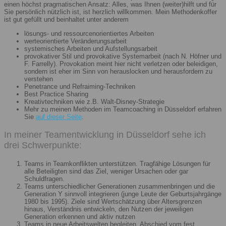
einen höchst pragmatischen Ansatz: Alles, was Ihnen (weiter)hilft und für
Sie persönlich nützlich ist, ist herzlich willkommen. Mein Methodenkoffer
ist gut gefüllt und beinhaltet unter anderem
lösungs- und ressourcenorientiertes Arbeiten
werteorientierte Veränderungsarbeit
systemisches Arbeiten und Aufstellungsarbeit
provokativer Stil und provokative Systemarbeit (nach N. Höfner und
F. Farrelly). Provokation meint hier nicht verletzen oder beleidigen,
sondern ist eher im Sinn von herauslocken und herausfordern zu
verstehen
Penetrance und Refraiming-Techniken
Best Practice Sharing
Kreativtechniken wie z.B. Walt-Disney-Strategie
Mehr zu meinen Methoden im Teamcoaching in Düsseldorf erfahren
Sie
auf dieser Seite
.
In meiner Teamentwicklung in Düsseldorf sehe ich
drei Schwerpunkte:
Teams in Teamkonflikten unterstützen. Tragfähige Lösungen für
alle Beteiligten sind das Ziel, weniger Ursachen oder gar
Schuldfragen.
Teams unterschiedlicher Generationen zusammenbringen und die
Generation Y sinnvoll integrieren (junge Leute der Geburtsjahrgänge
1980 bis 1995). Ziele sind Wertschätzung über Altersgrenzen
hinaus, Verständnis entwickeln, den Nutzen der jeweiligen
Generation erkennen und aktiv nutzen
Teams in neue Arbeitswelten begleiten. Abschied vom fest