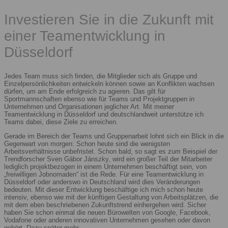
Investieren Sie in die Zukunft mit
einer Teamentwicklung in
Düsseldorf
Jedes Team muss sich finden, die Mitglieder sich als Gruppe und
Einzelpersönlichkeiten entwickeln können sowie an Konflikten wachsen
dürfen, um am Ende erfolgreich zu agieren. Das gilt für
Sportmannschaften ebenso wie für Teams und Projektgruppen in
Unternehmen und Organisationen jeglicher Art. Mit meiner
Teamentwicklung in Düsseldorf und deutschlandweit unterstütze ich
Teams dabei, diese Ziele zu erreichen.
Gerade im Bereich der Teams und Gruppenarbeit lohnt sich ein Blick in die
Gegenwart von morgen: Schon heute sind die wenigsten
Arbeitsverhältnisse unbefristet. Schon bald, so sagt es zum Beispiel der
Trendforscher Sven Gábor Jánszky, wird ein großer Teil der Mitarbeiter
lediglich projektbezogen in einem Unternehmen beschäftigt sein, von
„freiwilligen Jobnomaden“ ist die Rede. Für eine Teamentwicklung in
Düsseldorf oder anderswo in Deutschland wird dies Veränderungen
bedeuten. Mit dieser Entwicklung beschäftige ich mich schon heute
intensiv, ebenso wie mit der künftigen Gestaltung von Arbeitsplätzen, die
mit dem eben beschriebenen Zukunftstrend einhergehen wird. Sicher
haben Sie schon einmal die neuen Bürowelten von Google, Facebook,
Vodafone oder anderen innovativen Unternehmen gesehen oder davon
gehört. Dazu später mehr.