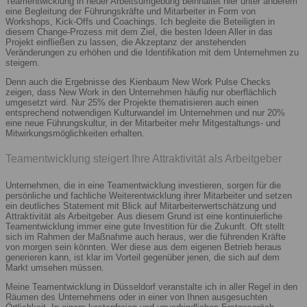
Teamentwicklung in neuer Arbeitsumgebung beinhaltet hier unter anderem
eine Begleitung der Führungskräfte und Mitarbeiter in Form von
Workshops, Kick-Offs und Coachings. Ich begleite die Beteiligten in
diesem Change-Prozess mit dem Ziel, die besten Ideen Aller in das
Projekt einfließen zu lassen, die Akzeptanz der anstehenden
Veränderungen zu erhöhen und die Identifikation mit dem Unternehmen zu
steigern.
Denn auch die Ergebnisse des Kienbaum New Work Pulse Checks
zeigen, dass New Work in den Unternehmen häufig nur oberflächlich
umgesetzt wird. Nur 25% der Projekte thematisieren auch einen
entsprechend notwendigen Kulturwandel im Unternehmen und nur 20%
eine neue Führungskultur, in der Mitarbeiter mehr Mitgestaltungs- und
Mitwirkungsmöglichkeiten erhalten.
Teamentwicklung steigert Ihre Attraktivität als Arbeitgeber
Unternehmen, die in eine Teamentwicklung investieren, sorgen für die
persönliche und fachliche Weiterentwicklung ihrer Mitarbeiter und setzen
ein deutliches Statement mit Blick auf Mitarbeiterwertschätzung und
Attraktivität als Arbeitgeber. Aus diesem Grund ist eine kontinuierliche
Teamentwicklung immer eine gute Investition für die Zukunft. Oft stellt
sich im Rahmen der Maßnahme auch heraus, wer die führenden Kräfte
von morgen sein könnten. Wer diese aus dem eigenen Betrieb heraus
generieren kann, ist klar im Vorteil gegenüber jenen, die sich auf dem
Markt umsehen müssen.
Meine Teamentwicklung in Düsseldorf veranstalte ich in aller Regel in den
Räumen des Unternehmens oder in einer von Ihnen ausgesuchten