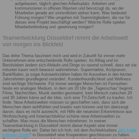
aufgebauten, täglich gleichen Arbeitsplatz. Arbeiten und
kommunizieren in offenen Räumen und bevorzugt da, wo der
Mitarbeiter gerade am sinnvollsten wirken kann. Was bedeutet
Führung morgen? Wie umgehen mit Teammitgliedern, die nur für
dieses eine Projekt beschäftigt werden? Welche Rolle spielen
Mitarbeiterbindung und -gewinnung morgen?
Teamentwicklung Düsseldorf nimmt die Arbeitswelt
von morgen ins Blickfeld
Das dritte Thema fasziniert mich und wird in Zukunft für immer mehr
Unternehmen eine entscheidende Rolle spielen. Im Alltag und im
Berufsleben ändern sich Abläufe und Dinge so rasend schnell, dass wir sie
mitunter kaum noch bewusst wahrnehmen. Supermärkte, Arztpraxen,
Bankfilialen, ja sogar Autowerkstätten haben ihr Aussehen in den letzten
Jahrzehnten grundlegend verändert. Kundenfreundlichkeit und Wellness
sind wichtige Stichworte. Für immer weniger Menschen ist Fernsehen
heute ein analoges Medium, in dem um 20 Uhr die „Tagesschau“ beginnt.
Filme, Nachrichten, Musik werden gestreamt, kein Mensch zwischen 20
und 30 Jahren käme auf die Idee, sich eine TV-Zeitschrift zu kaufen. Ich
finde: Neue Arbeitswelten müssen so geschaffen sein, dass sich die
Menschen darin wohlfühlen und kreativ sein können und bin überzeugt
davon, dass es nicht ausreicht, mit Hilfe der neuesten Erkenntnisse aus
Hirnforschung und Innenarchitektur schöne neue Arbeitswelten zu
schaffen. Man muss die Menschen mitnehmen. In meiner
Teamentwicklung in Düsseldorf nimmt dieser Aspekt eine immer
wichtigere Rolle ein. Daher bin ich froh, mit dem Architekturbüro „
bkp kolde
kollegen GmbH
“ in Düsseldorf eine Kooperation geschlossen zu haben.