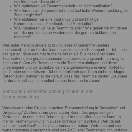
wie fördern wir diese aktiv?
Wie optimieren wir Zusammenarbeit und Kommunikation?
Wie fördern wir die persönliche und fachliche Weiterentwicklung der
Teammitglieder?
Wie etablieren wir eine tragfähige und nachhaltige
Kommunikations-, Feedback- und Streitkultur?
Wie integrieren wir neue Teammitglieder? Wie gehen wir mit denen
um, die uns verlassen werden oder die gern zurückkommen
möchten?
Weil jeder Mensch anders tickt und jedes Unternehmen anders
funktioniert, gibt es für die Teamentwicklung kein Passepartout. Ich finde
das gut so, denn das macht meine Arbeit als Business Coach und
Teamentwicklerin gerade spannend und abwechslungsreich. Ich mag es,
mich von Außen als Ressource in ein Team einzubringen und diese
unbefangene und wertschätzende Herangehensweise in einen Vorteil für
die Gruppe umzumünzen. Dabei überfalle ich das Team nicht mit klugen
Ratschlägen, sondern achte darauf, dass das Team die besten Lösungen
für die Zukunft aus sich selbst heraus findet und realisiert.
Vertrauen und Wertschätzung zählen in der
Teamentwicklung
Was erwartet eine Gruppe in meiner Teamentwicklung in Düsseldorf und
Umgebung? Zuallererst ein geschützter Raum des gegenseitigen
Vertrauens, in dem jedes Teammitglied frei und offen agieren kann. In
meiner Teamentwicklung in Düsseldorf lege ich durchaus Wert darauf,
dass wir auch Spaß in der Zusammenarbeit haben. Vertrauen und eine
wertschätzende Atmosphäre sind das A&O jeder Teamarbeit. Ich verfolge