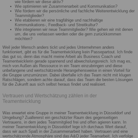
wie fördern wir diese aktiv?
Wie optimieren wir Zusammenarbeit und Kommunikation?
Wie fördern wir die persönliche und fachliche Weiterentwicklung der
Teammitglieder?
Wie etablieren wir eine tragfähige und nachhaltige
Kommunikations-, Feedback- und Streitkultur?
Wie integrieren wir neue Teammitglieder? Wie gehen wir mit denen
um, die uns verlassen werden oder die gern zurückkommen
möchten?
Weil jeder Mensch anders tickt und jedes Unternehmen anders
funktioniert, gibt es für die Teamentwicklung kein Passepartout. Ich finde
das gut so, denn das macht meine Arbeit als Business Coach und
Teamentwicklerin gerade spannend und abwechslungsreich. Ich mag es,
mich von Außen als Ressource in ein Team einzubringen und diese
unbefangene und wertschätzende Herangehensweise in einen Vorteil für
die Gruppe umzumünzen. Dabei überfalle ich das Team nicht mit klugen
Ratschlägen, sondern achte darauf, dass das Team die besten Lösungen
für die Zukunft aus sich selbst heraus findet und realisiert.
Vertrauen und Wertschätzung zählen in der
Teamentwicklung
Was erwartet eine Gruppe in meiner Teamentwicklung in Düsseldorf und
Umgebung? Zuallererst ein geschützter Raum des gegenseitigen
Vertrauens, in dem jedes Teammitglied frei und offen agieren kann. In
meiner Teamentwicklung in Düsseldorf lege ich durchaus Wert darauf,
dass wir auch Spaß in der Zusammenarbeit haben. Vertrauen und eine
wertschätzende Atmosphäre sind das A&O jeder Teamarbeit. Ich verfolge