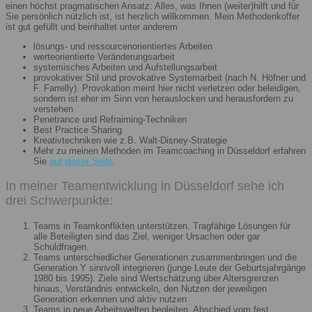
einen höchst pragmatischen Ansatz: Alles, was Ihnen (weiter)hilft und für
Sie persönlich nützlich ist, ist herzlich willkommen. Mein Methodenkoffer
ist gut gefüllt und beinhaltet unter anderem
lösungs- und ressourcenorientiertes Arbeiten
werteorientierte Veränderungsarbeit
systemisches Arbeiten und Aufstellungsarbeit
provokativer Stil und provokative Systemarbeit (nach N. Höfner und
F. Farrelly). Provokation meint hier nicht verletzen oder beleidigen,
sondern ist eher im Sinn von herauslocken und herausfordern zu
verstehen
Penetrance und Refraiming-Techniken
Best Practice Sharing
Kreativtechniken wie z.B. Walt-Disney-Strategie
Mehr zu meinen Methoden im Teamcoaching in Düsseldorf erfahren
Sie
auf dieser Seite
.
In meiner Teamentwicklung in Düsseldorf sehe ich
drei Schwerpunkte:
Teams in Teamkonflikten unterstützen. Tragfähige Lösungen für
alle Beteiligten sind das Ziel, weniger Ursachen oder gar
Schuldfragen.
Teams unterschiedlicher Generationen zusammenbringen und die
Generation Y sinnvoll integrieren (junge Leute der Geburtsjahrgänge
1980 bis 1995). Ziele sind Wertschätzung über Altersgrenzen
hinaus, Verständnis entwickeln, den Nutzen der jeweiligen
Generation erkennen und aktiv nutzen
Teams in neue Arbeitswelten begleiten. Abschied vom fest