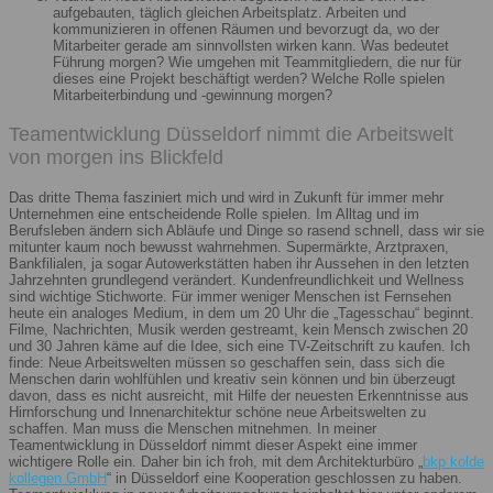
aufgebauten, täglich gleichen Arbeitsplatz. Arbeiten und
kommunizieren in offenen Räumen und bevorzugt da, wo der
Mitarbeiter gerade am sinnvollsten wirken kann. Was bedeutet
Führung morgen? Wie umgehen mit Teammitgliedern, die nur für
dieses eine Projekt beschäftigt werden? Welche Rolle spielen
Mitarbeiterbindung und -gewinnung morgen?
Teamentwicklung Düsseldorf nimmt die Arbeitswelt
von morgen ins Blickfeld
Das dritte Thema fasziniert mich und wird in Zukunft für immer mehr
Unternehmen eine entscheidende Rolle spielen. Im Alltag und im
Berufsleben ändern sich Abläufe und Dinge so rasend schnell, dass wir sie
mitunter kaum noch bewusst wahrnehmen. Supermärkte, Arztpraxen,
Bankfilialen, ja sogar Autowerkstätten haben ihr Aussehen in den letzten
Jahrzehnten grundlegend verändert. Kundenfreundlichkeit und Wellness
sind wichtige Stichworte. Für immer weniger Menschen ist Fernsehen
heute ein analoges Medium, in dem um 20 Uhr die „Tagesschau“ beginnt.
Filme, Nachrichten, Musik werden gestreamt, kein Mensch zwischen 20
und 30 Jahren käme auf die Idee, sich eine TV-Zeitschrift zu kaufen. Ich
finde: Neue Arbeitswelten müssen so geschaffen sein, dass sich die
Menschen darin wohlfühlen und kreativ sein können und bin überzeugt
davon, dass es nicht ausreicht, mit Hilfe der neuesten Erkenntnisse aus
Hirnforschung und Innenarchitektur schöne neue Arbeitswelten zu
schaffen. Man muss die Menschen mitnehmen. In meiner
Teamentwicklung in Düsseldorf nimmt dieser Aspekt eine immer
wichtigere Rolle ein. Daher bin ich froh, mit dem Architekturbüro „
bkp kolde
kollegen GmbH
“ in Düsseldorf eine Kooperation geschlossen zu haben.