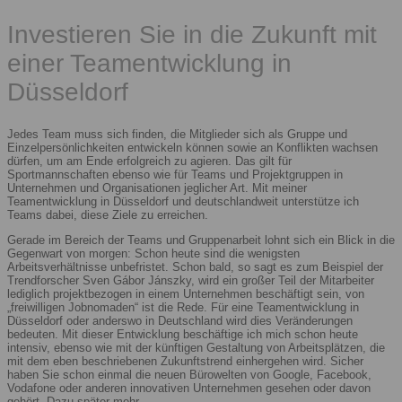
Investieren Sie in die Zukunft mit
einer Teamentwicklung in
Düsseldorf
Jedes Team muss sich finden, die Mitglieder sich als Gruppe und
Einzelpersönlichkeiten entwickeln können sowie an Konflikten wachsen
dürfen, um am Ende erfolgreich zu agieren. Das gilt für
Sportmannschaften ebenso wie für Teams und Projektgruppen in
Unternehmen und Organisationen jeglicher Art. Mit meiner
Teamentwicklung in Düsseldorf und deutschlandweit unterstütze ich
Teams dabei, diese Ziele zu erreichen.
Gerade im Bereich der Teams und Gruppenarbeit lohnt sich ein Blick in die
Gegenwart von morgen: Schon heute sind die wenigsten
Arbeitsverhältnisse unbefristet. Schon bald, so sagt es zum Beispiel der
Trendforscher Sven Gábor Jánszky, wird ein großer Teil der Mitarbeiter
lediglich projektbezogen in einem Unternehmen beschäftigt sein, von
„freiwilligen Jobnomaden“ ist die Rede. Für eine Teamentwicklung in
Düsseldorf oder anderswo in Deutschland wird dies Veränderungen
bedeuten. Mit dieser Entwicklung beschäftige ich mich schon heute
intensiv, ebenso wie mit der künftigen Gestaltung von Arbeitsplätzen, die
mit dem eben beschriebenen Zukunftstrend einhergehen wird. Sicher
haben Sie schon einmal die neuen Bürowelten von Google, Facebook,
Vodafone oder anderen innovativen Unternehmen gesehen oder davon
gehört. Dazu später mehr.