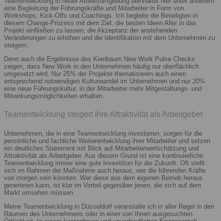
Teamentwicklung in neuer Arbeitsumgebung beinhaltet hier unter anderem
eine Begleitung der Führungskräfte und Mitarbeiter in Form von
Workshops, Kick-Offs und Coachings. Ich begleite die Beteiligten in
diesem Change-Prozess mit dem Ziel, die besten Ideen Aller in das
Projekt einfließen zu lassen, die Akzeptanz der anstehenden
Veränderungen zu erhöhen und die Identifikation mit dem Unternehmen zu
steigern.
Denn auch die Ergebnisse des Kienbaum New Work Pulse Checks
zeigen, dass New Work in den Unternehmen häufig nur oberflächlich
umgesetzt wird. Nur 25% der Projekte thematisieren auch einen
entsprechend notwendigen Kulturwandel im Unternehmen und nur 20%
eine neue Führungskultur, in der Mitarbeiter mehr Mitgestaltungs- und
Mitwirkungsmöglichkeiten erhalten.
Teamentwicklung steigert Ihre Attraktivität als Arbeitgeber
Unternehmen, die in eine Teamentwicklung investieren, sorgen für die
persönliche und fachliche Weiterentwicklung ihrer Mitarbeiter und setzen
ein deutliches Statement mit Blick auf Mitarbeiterwertschätzung und
Attraktivität als Arbeitgeber. Aus diesem Grund ist eine kontinuierliche
Teamentwicklung immer eine gute Investition für die Zukunft. Oft stellt
sich im Rahmen der Maßnahme auch heraus, wer die führenden Kräfte
von morgen sein könnten. Wer diese aus dem eigenen Betrieb heraus
generieren kann, ist klar im Vorteil gegenüber jenen, die sich auf dem
Markt umsehen müssen.
Meine Teamentwicklung in Düsseldorf veranstalte ich in aller Regel in den
Räumen des Unternehmens oder in einer von Ihnen ausgesuchten