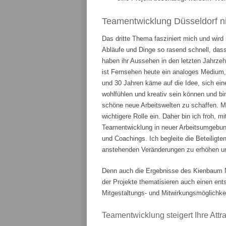
Teamentwicklung Düsseldorf ni
Das dritte Thema fasziniert mich und wird
Abläufe und Dinge so rasend schnell, das
haben ihr Aussehen in den letzten Jahrze
ist Fernsehen heute ein analoges Medium,
und 30 Jahren käme auf die Idee, sich ein
wohlfühlen und kreativ sein können und bi
schöne neue Arbeitswelten zu schaffen. 
wichtigere Rolle ein. Daher bin ich froh, m
Teamentwicklung in neuer Arbeitsumgebung
und Coachings. Ich begleite die Beteiligte
anstehenden Veränderungen zu erhöhen und
Denn auch die Ergebnisse des Kienbaum N
der Projekte thematisieren auch einen en
Mitgestaltungs- und Mitwirkungsmöglichkei
Teamentwicklung steigert Ihre Attrak