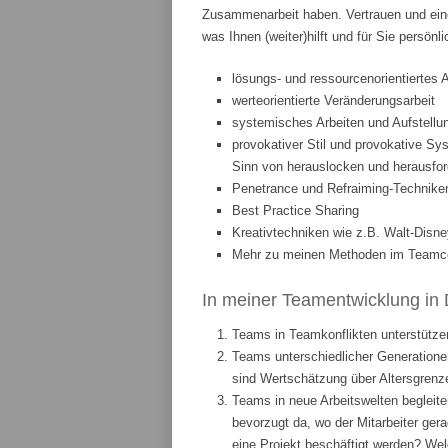
Zusammenarbeit haben. Vertrauen und eine
was Ihnen (weiter)hilft und für Sie persönl
lösungs- und ressourcenorientiertes 
werteorientierte Veränderungsarbeit
systemisches Arbeiten und Aufstellun
provokativer Stil und provokative Sys
Sinn von herauslocken und herausfor
Penetrance und Refraiming-Technike
Best Practice Sharing
Kreativtechniken wie z.B. Walt-Disne
Mehr zu meinen Methoden im Teamcoa
In meiner Teamentwicklung in 
Teams in Teamkonflikten unterstützen
Teams unterschiedlicher Generationen
sind Wertschätzung über Altersgrenze
Teams in neue Arbeitswelten begleite
bevorzugt da, wo der Mitarbeiter ge
eine Projekt beschäftigt werden? We