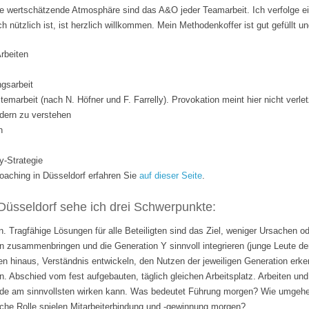
 wertschätzende Atmosphäre sind das A&O jeder Teamarbeit. Ich verfolge ei
ich nützlich ist, ist herzlich willkommen. Mein Methodenkoffer ist gut gefüllt 
Arbeiten
gsarbeit
temarbeit (nach N. Höfner und F. Farrelly). Provokation meint hier nicht verle
dern zu verstehen
n
y-Strategie
ching in Düsseldorf erfahren Sie
auf dieser Seite
.
Düsseldorf sehe ich drei Schwerpunkte:
. Tragfähige Lösungen für alle Beteiligten sind das Ziel, weniger Ursachen o
 zusammenbringen und die Generation Y sinnvoll integrieren (junge Leute de
n hinaus, Verständnis entwickeln, den Nutzen der jeweiligen Generation erk
n. Abschied vom fest aufgebauten, täglich gleichen Arbeitsplatz. Arbeiten 
rade am sinnvollsten wirken kann. Was bedeutet Führung morgen? Wie umgehen
lche Rolle spielen Mitarbeiterbindung und -gewinnung morgen?