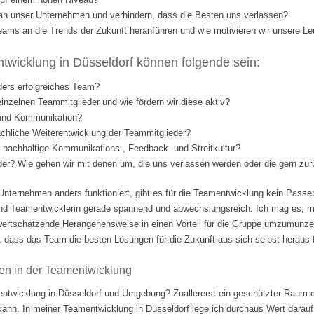
l an unser Unternehmen und verhindern, dass die Besten uns verlassen?
eams an die Trends der Zukunft heranführen und wie motivieren wir unsere Le
wicklung in Düsseldorf können folgende sein:
ders erfolgreiches Team?
einzelnen Teammitglieder und wie fördern wir diese aktiv?
 und Kommunikation?
fachliche Weiterentwicklung der Teammitglieder?
nd nachhaltige Kommunikations-, Feedback- und Streitkultur?
eder? Wie gehen wir mit denen um, die uns verlassen werden oder die gern 
Unternehmen anders funktioniert, gibt es für die Teamentwicklung kein Passep
nd Teamentwicklerin gerade spannend und abwechslungsreich. Ich mag es, m
ertschätzende Herangehensweise in einen Vorteil für die Gruppe umzumünzen.
 dass das Team die besten Lösungen für die Zukunft aus sich selbst heraus fi
en in der Teamentwicklung
ntwicklung in Düsseldorf und Umgebung? Zuallererst ein geschützter Raum d
 kann. In meiner Teamentwicklung in Düsseldorf lege ich durchaus Wert darauf